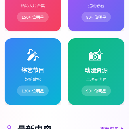
精彩大片合集
追剧必看
150+
位明星
80+
位明星
🎤
📸
综艺节目
动漫资源
娱乐放松
二次元世界
120+
位明星
90+
位明星
最新内容
查看更多