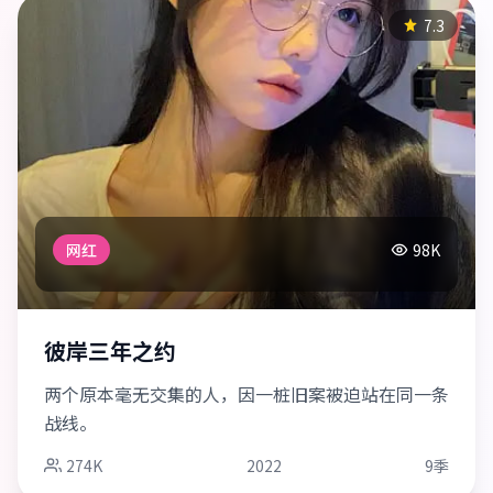
7.3
网红
98K
彼岸三年之约
两个原本毫无交集的人，因一桩旧案被迫站在同一条
战线。
274K
2022
9季